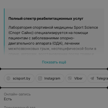
Полный спектр реабилитационных услуг
Лаборатория спортивной медицины Sport Science
(Cпорт Сайнс) специализируется на помощи
пациентам с заболеваниями опорно-
двигательного аппарата (ОДА), лечении
межпозвонковых грыж, неспецифической боли в
спине, артрозах, восстановлении после травм и
операций ОДА, болях в суставах у взрослых и
Показать ещё
коррекции нарушений осанки и сколиоза у детей
от 7 лет.
scisport.by
Instagram
Viber
Telegr
Команда профессионалов
С каждым пациентом работает целая команда
профессионалов: врачи неврологи, ортопеды
Онлайн-запись
(взрослые, детские), спортивные врачи,
Есть
физиотерапевты, массажисты, профессиональные
Тренажерный зал