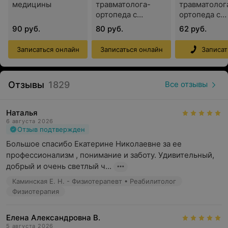
медицины
травматолога-
травматолог
направлениям:
ортопеда с
ортопеда с
введением
визуализаци
Неврология;
90 руб.
80 руб.
62 руб.
критериев
(узи)
Ортопедия;
безопасности
Записаться онлайн
Записаться онлайн
Записат
нагрузки
Спортивная медицина;
Лечебный массаж;
Отзывы
1829
Все отзывы
Тестирование осанки и походки (компьютерно-
оптическая топография в статике и динамике со
Наталья
статической и динамической балансометрией,
6 августа 2026
подобарометрией, оценкой фаз шага);
Отзыв подтвержден
Большое спасибо Екатерине Николаевне за ее 
Физиотерапия (SIS-терапия, карбокситерапия,
профессионализм , понимание и заботу. Удивительный,  
контактная диатермия, все виды электролечения,
добрый и очень светлый ч...
ультразвуковая терапия, лазеротерапия);
Каминская Е. Н. - Физиотерапевт • Реабилитолог
Пролотерапия (PRP-терапия);
Физиотерапия
Лечебные блокады и внутрисуставные инъекции (в
том числе под УЗИ навигацией);
Елена Александровна В.
5 августа 2026