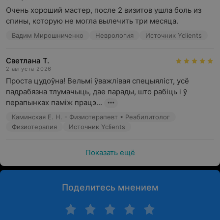
Реабилитационный фитнес;
Очень хороший мастер, после 2 визитов ушла боль из 
спины, которую не могла вылечить три месяца.
Адаптивный детский фитнес;
Вадим Мирошниченко
Неврология
Источник Yclients
Спортивная реабилитация;
Компонентный анализ состава тела (методом
Светлана Т.
биоимпедансометрии).
2 августа 2026
Проста цудоўна! Вельмі ўважлівая спецыяліст, усё 
Обращаем ваше внимание, что обязательна
падрабязна тлумачыць, дае парады, што рабіць і ў 
консультация специалиста: рекламируемые
перапынках паміж працэ...
медицинские услуги могут иметь противопоказания и
побочные реакции.
Каминская Е. Н. - Физиотерапевт • Реабилитолог
Физиотерапия
Источник Yclients
Показать ещё
Поделитесь мнением