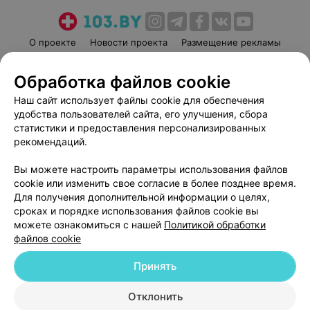
О проекте
Новости проекта
Размещение рекламы
Медицинский маркетинг
Публичный договор
Обработка файлов cookie
Пользовательское соглашение
Способы оплаты
Наш сайт использует файлы cookie для обеспечения
Вакансии
Партнеры
удобства пользователей сайта, его улучшения, сбора
Написать руководителю 103.by
статистики и предоставления персонализированных
Написать в поддержку
рекомендаций.
Персональные настройки cookie
Вы можете настроить параметры использования файлов
Обработка персональных данных
cookie или изменить свое согласие в более позднее время.
Для получения дополнительной информации о целях,
сроках и порядке использования файлов cookie вы
можете ознакомиться с нашей
Политикой обработки
файлов cookie
Принять
© 2026 ООО «Артокс Лаб», УНП 191700409
| 220012, Республика Беларусь,
г. Минск, улица Толбухина, 2, пом. 16 | help@103.by
Отклонить